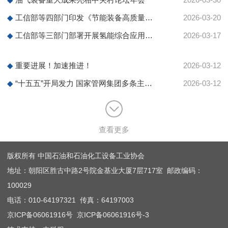
◆
工信部等四部门印发《节能装备高质量发展实施方案（2026—2028年）》
2026-03-20
◆
工信部等三部门部署开展氢能综合应用试点工作
2026-03-17
◆
重要进展！加速推进！
2026-03-12
◆
“十五五”开局发力 国家管网集团多条主干天然气管道同步开工
2026-03-12
查看更多
版权所有 中国石油和石油化工设备工业协会
地址：朝阳区胜古中路2号院金基业大厦7层717室 邮政编码：
100029
电话：010-64197321 传真：64197003
京ICP备06061916号
京ICP备06061916号-3