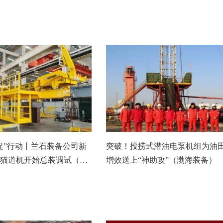
促”行动丨兰石装备公司新
突破！投捞式潜油电泵机组为油
猫道机开始总装调试（兰
增效送上“神助攻”（渤海装备）