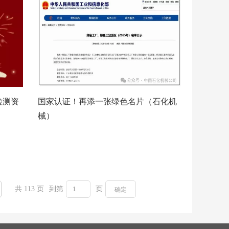
检测资
国家认证！再添一张绿色名片（石化机
）
械）
共 113 页
到第
页
确定