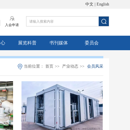
中文
|
English
入会申请
中心
展览科普
书刊媒体
委员会
当前位置：
首页
>>
产业动态
>>
会员风采