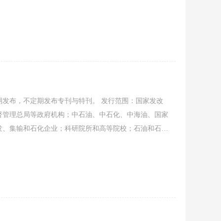
经要闻、协会工作、会员动态、行业资讯、信息发布、企
稿，共同促进石油石化装备行业发展。
发布，不定期发布专刊与特刊。 发行范围：国家发改
督管理总局等政府机构；中石油、中石化、中海油、国家
发、集输和石化企业；科研院所和高等院校；石油和石油
经要闻、协会工作、会员动态、行业资讯、信息发布、企
稿，共同促进石油石化装备行业发展。