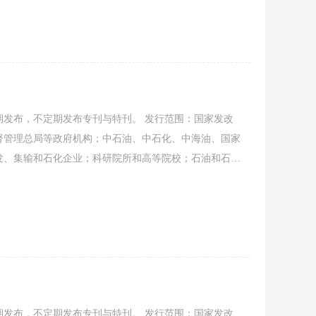
稿，共同促进石油石化装备行业发展。
发布，不定期发布专刊与特刊。 发行范围：国家发改
督管理总局等政府机构；中石油、中石化、中海油、国家
发、集输和石化企业；科研院所和高等院校；石油和石油
经要闻、协会工作、会员动态、行业资讯、信息发布、企
稿，共同促进石油石化装备行业发展。
发布，不定期发布专刊与特刊。 发行范围：国家发改