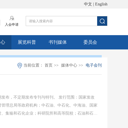
中文
|
English
入会申请
中心
展览科普
书刊媒体
委员会
当前位置：
首页
>>
媒体中心
>>
电子会刊
发布，不定期发布专刊与特刊。 发行范围：国家发改
督管理总局等政府机构；中石油、中石化、中海油、国家
发、集输和石化企业；科研院所和高等院校；石油和石油
经要闻、协会工作、会员动态、行业资讯、信息发布、企